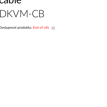
cable
dohled
DKVM-CB
Automatizace
budov
Inteligentní
sloupy
Dostupnost produktu:
End of Life