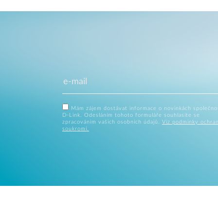
Mám zájem dostávat informace o novinkách společno
D-Link. Odesláním tohoto formuláře souhlasíte se
zpracováním vašich osobních údajů.
Viz podmínky ochra
soukromí.