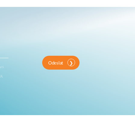
Odeslat
sti
ny