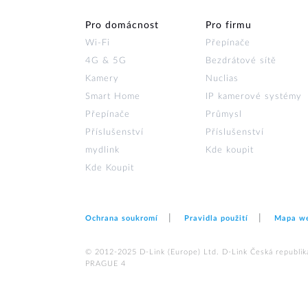
Pro domácnost
Pro firmu
Wi‑Fi
Přepínače
4G & 5G
Bezdrátové sítě
Kamery
Nuclias
Smart Home
IP kamerové systémy
Přepínače
Průmysl
Příslušenství
Příslušenství
mydlink
Kde koupit
Kde Koupit
Ochrana soukromí
Pravidla použití
Mapa w
© 2012‑2025 D‑Link (Europe) Ltd. D-Link Česká republika,
PRAGUE 4