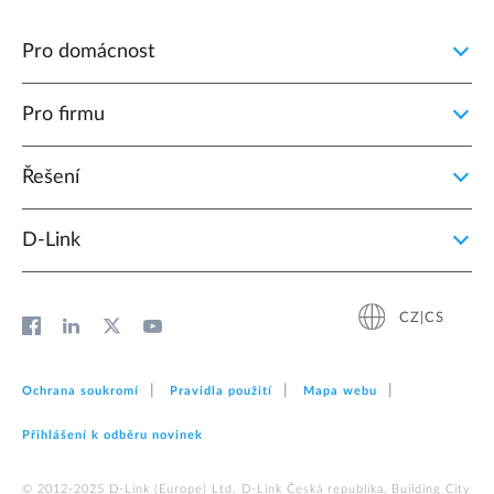
Pro domácnost
Pro firmu
Řešení
D‑Link
CZ|CS
Ochrana soukromí
Pravidla použití
Mapa webu
Přihlášení k odběru novinek
© 2012‑2025 D‑Link (Europe) Ltd. D-Link Česká republika, Building City