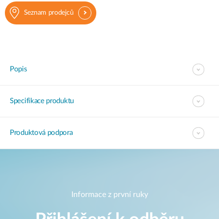
Seznam prodejců
Popis
Specifikace produktu
Produktová podpora
Informace z první ruky