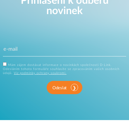
Přihlášení k odběru
novinek
Mám zájem dostávat informace o novinkách společnosti D-Link.
Odesláním tohoto formuláře souhlasíte se zpracováním vašich osobních
údajů.
Viz podmínky ochrany soukromí.
Odeslat