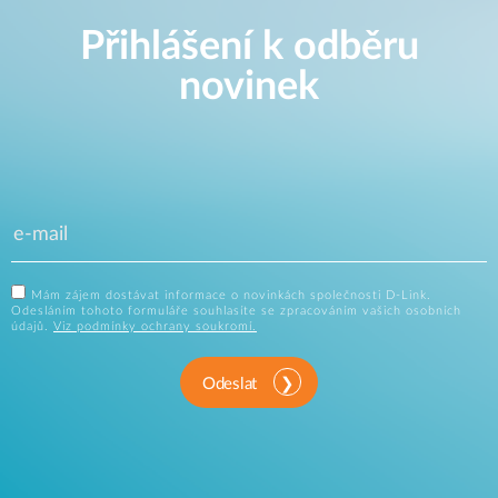
Přihlášení k odběru
novinek
Mám zájem dostávat informace o novinkách společnosti D-Link.
Odesláním tohoto formuláře souhlasíte se zpracováním vašich osobních
údajů.
Viz podmínky ochrany soukromí.
Odeslat