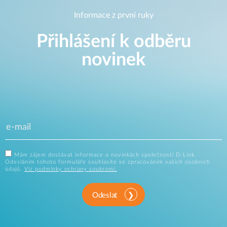
Informace z první ruky
Přihlášení k odběru
novinek
Mám zájem dostávat informace o novinkách společnosti D-Link.
Odesláním tohoto formuláře souhlasíte se zpracováním vašich osobních
údajů.
Viz podmínky ochrany soukromí.
Odeslat