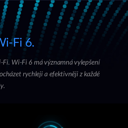
i-Fi 6.
i-Fi. Wi-Fi 6 má významná vylepšení
házet rychleji a efektivněji z každé
y.