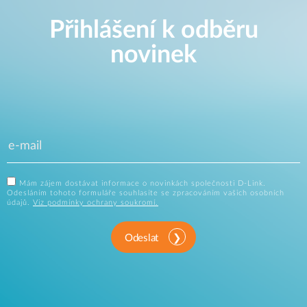
Přihlášení k odběru
novinek
Mám zájem dostávat informace o novinkách společnosti D-Link.
Odesláním tohoto formuláře souhlasíte se zpracováním vašich osobních
údajů.
Viz podmínky ochrany soukromí.
Odeslat