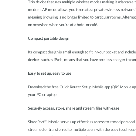
This device features multiple wireless modes making it adaptable t
modem. AP mode allows you to create a private wireless network in
meaning browsing is no longer limited to particular rooms. Alternati
on occasions when you’re at a hotel or café.
Compact portable design
Its compact design is small enough to fit in your pocket and includ
devices such as iPads, means that you have one less charger to car
Easy to set up, easy to use
Download the free Quick Router Setup Mobile app (QRS Mobile app) 
your PC or laptop.
Securely access, store, share and stream files with ease
SharePort™ Mobile serves up effortless access to stored personal f
streamed or transferred to multiple users with the easy touch-bas