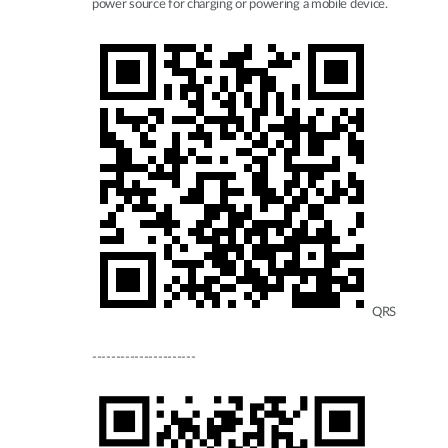
power source for charging or powering a mobile device.
QRS
----------------------