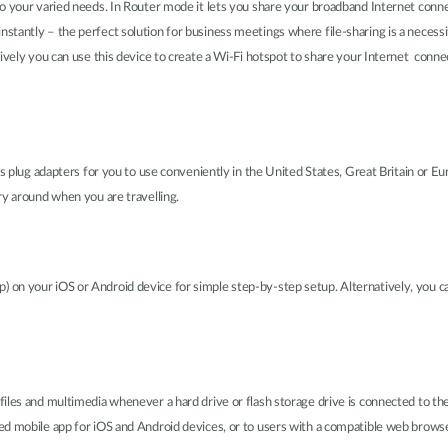
o your varied needs. In Router mode it lets you share your broadband Internet conne
stantly – the perfect solution for business meetings where file-sharing is a neces
vely you can use this device to create a Wi-Fi hotspot to share your Internet connecti
es plug adapters for you to use conveniently in the United States, Great Britain or Eu
ry around when you are travelling.
on your iOS or Android device for simple step-by-step setup. Alternatively, you ca
iles and multimedia whenever a hard drive or flash storage drive is connected to the 
ed mobile app for iOS and Android devices, or to users with a compatible web browse