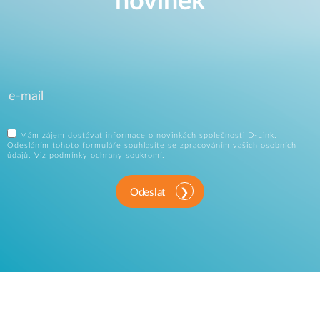
novinek
Mám zájem dostávat informace o novinkách společnosti D-Link.
Odesláním tohoto formuláře souhlasíte se zpracováním vašich osobních
údajů.
Viz podmínky ochrany soukromí.
Odeslat