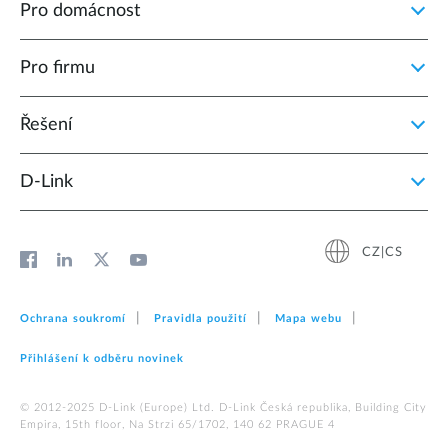
Pro domácnost
Pro firmu
Řešení
D‑Link
CZ|CS
Ochrana soukromí
Pravidla použití
Mapa webu
Přihlášení k odběru novinek
© 2012‑2025 D‑Link (Europe) Ltd. D-Link Česká republika, Building City
Empira, 15th floor, Na Strzi 65/1702, 140 62 PRAGUE 4