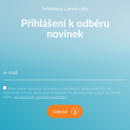
Informace z první ruky
Přihlášení k odběru
novinek
Mám zájem dostávat informace o novinkách společnosti D-Link.
Odesláním tohoto formuláře souhlasíte se zpracováním vašich osobních
údajů.
Viz podmínky ochrany soukromí.
Odeslat