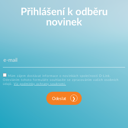
Přihlášení k odběru
novinek
Mám zájem dostávat informace o novinkách společnosti D-Link.
Odesláním tohoto formuláře souhlasíte se zpracováním vašich osobních
údajů.
Viz podmínky ochrany soukromí.
Odeslat