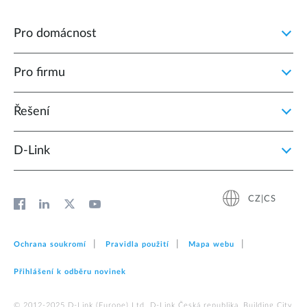
Pro domácnost
Pro firmu
Řešení
D‑Link
CZ|CS
Ochrana soukromí
Pravidla použití
Mapa webu
Přihlášení k odběru novinek
© 2012‑2025 D‑Link (Europe) Ltd. D-Link Česká republika, Building City