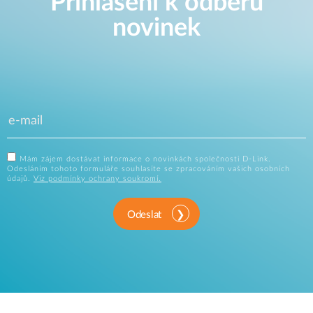
Přihlášení k odběru
novinek
Mám zájem dostávat informace o novinkách společnosti D-Link.
Odesláním tohoto formuláře souhlasíte se zpracováním vašich osobních
údajů.
Viz podmínky ochrany soukromí.
Odeslat