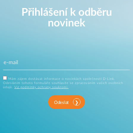
Přihlášení k odběru
novinek
Mám zájem dostávat informace o novinkách společnosti D-Link.
Odesláním tohoto formuláře souhlasíte se zpracováním vašich osobních
údajů.
Viz podmínky ochrany soukromí.
Odeslat