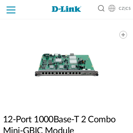
CZ|CS
Pro domácnost
Pro firmu
Pro průmysl
Kde koupit
Podpora
Zdroje
Partneři
12-Port 1000Base-T 2 Combo
Mini-GBIC Module