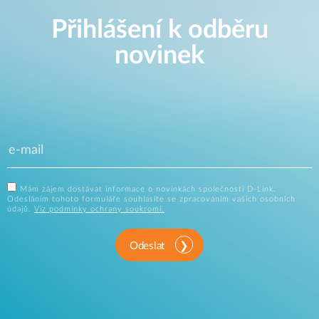
Přihlášení k odběru
novinek
Mám zájem dostávat informace o novinkách společnosti D-Link.
Odesláním tohoto formuláře souhlasíte se zpracováním vašich osobních
údajů.
Viz podmínky ochrany soukromí.
Odeslat