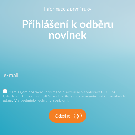
Informace z první ruky
Přihlášení k odběru
novinek
Mám zájem dostávat informace o novinkách společnosti D-Link.
Odesláním tohoto formuláře souhlasíte se zpracováním vašich osobních
údajů.
Viz podmínky ochrany soukromí.
Odeslat