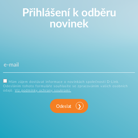
Přihlášení k odběru
novinek
Mám zájem dostávat informace o novinkách společnosti D-Link.
Odesláním tohoto formuláře souhlasíte se zpracováním vašich osobních
údajů.
Viz podmínky ochrany soukromí.
Odeslat