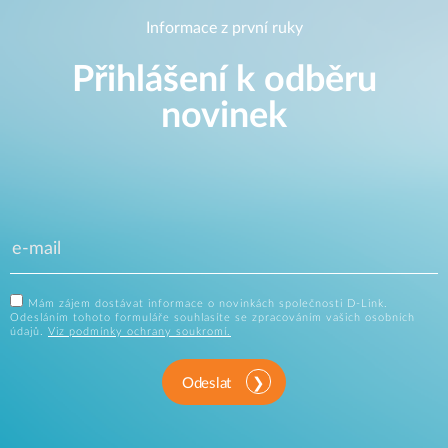
Informace z první ruky
Přihlášení k odběru
novinek
Mám zájem dostávat informace o novinkách společnosti D-Link.
Odesláním tohoto formuláře souhlasíte se zpracováním vašich osobních
údajů.
Viz podmínky ochrany soukromí.
Odeslat