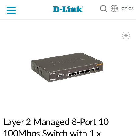
CZ|CS
Pro domácnost
Pro firmu
Pro průmysl
Kde koupit
Podpora
Zdroje
Partneři
Layer 2 Managed 8-Port 10
100Mbps Switch with 1 x