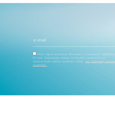
Mám zájem dostávat informace o novinkách společno
D-Link. Odesláním tohoto formuláře souhlasíte se
zpracováním vašich osobních údajů.
Viz podmínky ochra
soukromí.