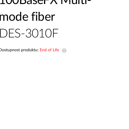
100BaseFX Multi-
dohled
mode fiber
Automatizace
budov
Inteligentní
DES-3010F
sloupy
Dostupnost produktu:
End of Life