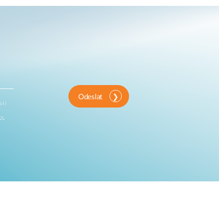
Odeslat
sti
ny