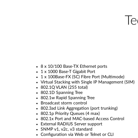
Te
8 x 10/100 Base-TX Ethernet ports
1 x 1000 Base-T Gigabit Port
1 x 100Base-FX (SC) Fibre Port (Multimode)
Virtual Stacking with Single IP Management (SIM)
802.1Q VLAN (255 total)
802.1D Spanning Tree
802.1w Rapid Spanning Tree
Broadcast storm control
802.3ad Link Aggregation (port trunking)
802.1p Priority Queues (4 max)
802.1x Port and MAC-based Access Control
External RADIUS Server support
SNMP v1, v2c, v3 standard
Configuration via Web or Telnet or CLI