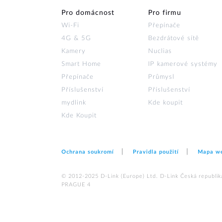
Pro domácnost
Pro firmu
Wi‑Fi
Přepínače
4G & 5G
Bezdrátové sítě
Kamery
Nuclias
Smart Home
IP kamerové systémy
Přepínače
Průmysl
Příslušenství
Příslušenství
mydlink
Kde koupit
Kde Koupit
Ochrana soukromí
Pravidla použití
Mapa w
© 2012‑2025 D‑Link (Europe) Ltd. D-Link Česká republika,
PRAGUE 4