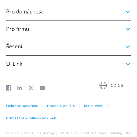
Pro domácnost
Pro firmu
Řešení
D‑Link
CZ|CS
Ochrana soukromí
Pravidla použití
Mapa webu
Přihlášení k odběru novinek
© 2012‑2025 D‑Link (Europe) Ltd. D-Link Česká republika, Building City