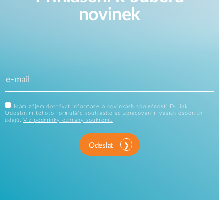
novinek
Mám zájem dostávat informace o novinkách společnosti D-Link.
Odesláním tohoto formuláře souhlasíte se zpracováním vašich osobních
údajů.
Viz podmínky ochrany soukromí.
Odeslat