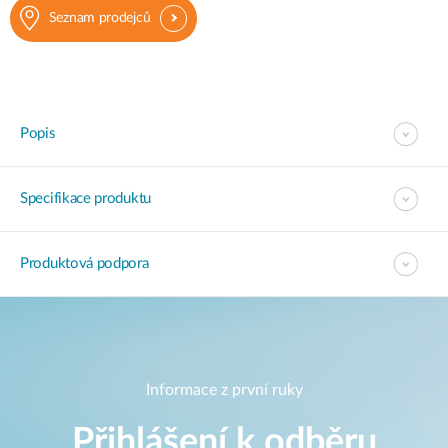
Seznam prodejců
Popis
Specifikace produktu
Produktová podpora
Informace z první ruky
Přihlášení k odběru