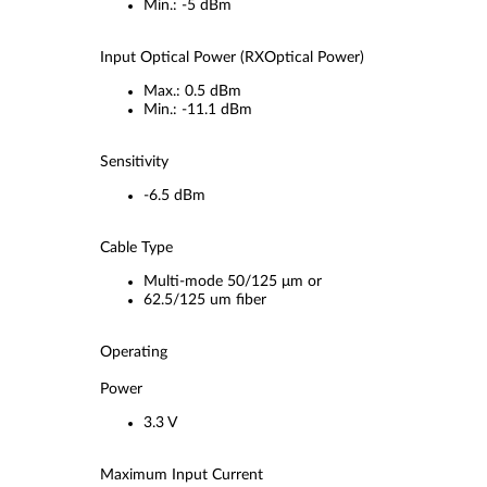
Min.: -5 dBm
Input Optical Power (RXOptical Power)
Max.: 0.5 dBm
Min.: -11.1 dBm
Sensitivity
-6.5 dBm
Cable Type
Multi-mode 50/125 μm or
62.5/125 um fiber
Operating
Power
3.3 V
Maximum Input Current