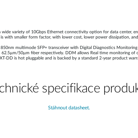
de variety of 10Gbps Ethernet connectivity option for data center, ente
 with smaller form factor, with lower cost, lower power dissipation, and 
nm multimode SFP+ transceiver with Digital Diagnostics Monitoring (D
2.5µm/50µm fiber respectively. DDM allows Real time monitoring of crit
T-DD is hot pluggable and is backed by a standard 2-year product warra
chnické specifikace produ
Stáhnout datasheet.