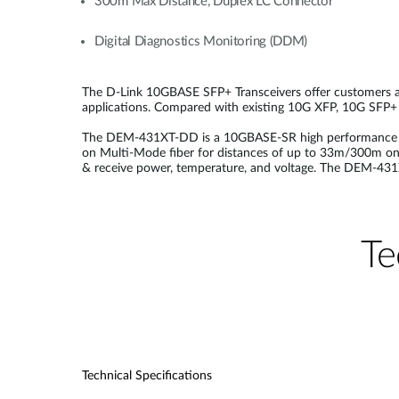
300m Max Distance, Duplex LC Connector
Digital Diagnostics Monitoring (DDM)
The D-Link 10GBASE SFP+ Transceivers offer customers a wi
applications. Compared with existing 10G XFP, 10G SFP+ is
The DEM-431XT-DD is a 10GBASE-SR high performance 850
on Multi-Mode fiber for distances of up to 33m/300m on 6
& receive power, temperature, and voltage. The DEM-431X
Te
Technical Specifications