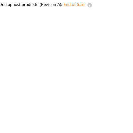
dohled
Dostupnost produktu (Revision A):
End of Sale
Automatizace
budov
Inteligentní
sloupy