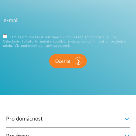
Mám zájem dostávat informace o novinkách společnosti D-Link.
Odesláním tohoto formuláře souhlasíte se zpracováním vašich osobních
údajů.
Viz podmínky ochrany soukromí.
Odeslat
Pro domácnost