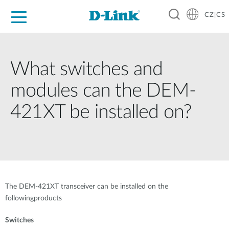
CZ|CS
Pro domácnost
Pro firmu
Pro průmysl
Kde koupit
Podpora
Zdroje
Partneři
What switches and
modules can the DEM-
421XT be installed on?
The DEM-421XT transceiver can be installed on the
followingproducts
Switches