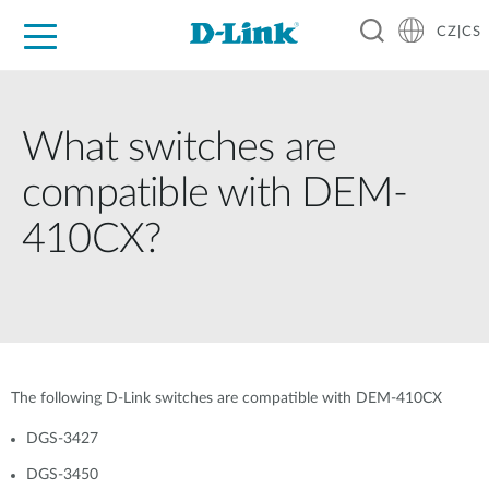
CZ|CS
Pro domácnost
Pro firmu
Pro průmysl
Kde koupit
Podpora
Zdroje
Partneři
What switches are
compatible with DEM-
410CX?
The following D-Link switches are compatible with DEM-410CX
DGS-3427
DGS-3450