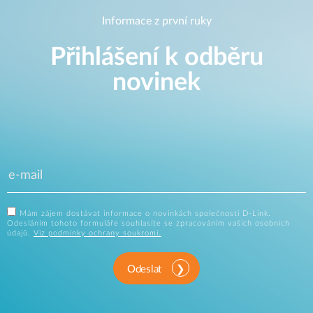
Informace z první ruky
Přihlášení k odběru
novinek
Mám zájem dostávat informace o novinkách společnosti D-Link.
Odesláním tohoto formuláře souhlasíte se zpracováním vašich osobních
údajů.
Viz podmínky ochrany soukromí.
Odeslat