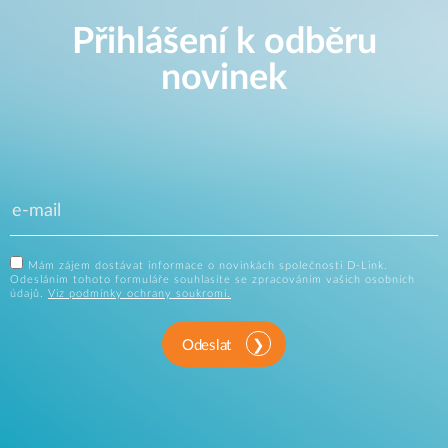
Přihlášení k odběru
novinek
Mám zájem dostávat informace o novinkách společnosti D-Link.
Odesláním tohoto formuláře souhlasíte se zpracováním vašich osobních
údajů.
Viz podmínky ochrany soukromí.
Odeslat