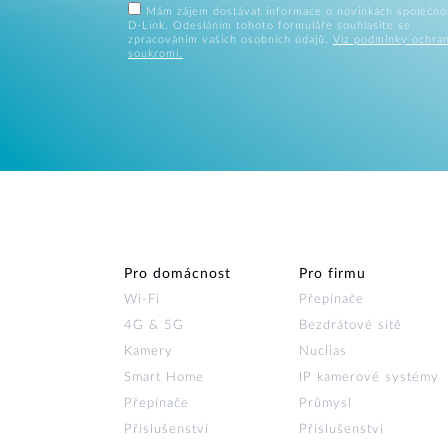
Mám zájem dostávat informace o novinkách společno
D-Link. Odesláním tohoto formuláře souhlasíte se
zpracováním vašich osobních údajů.
Viz podmínky ochra
soukromí.
Pro domácnost
Pro firmu
Wi‑Fi
Přepínače
4G & 5G
Bezdrátové sítě
Kamery
Nuclias
Smart Home
IP kamerové systémy
Přepínače
Průmysl
Příslušenství
Příslušenství