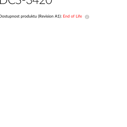
DCS-3420
dohled
Automatizace
Dostupnost produktu (Revision A1):
End of Life
budov
Inteligentní
sloupy