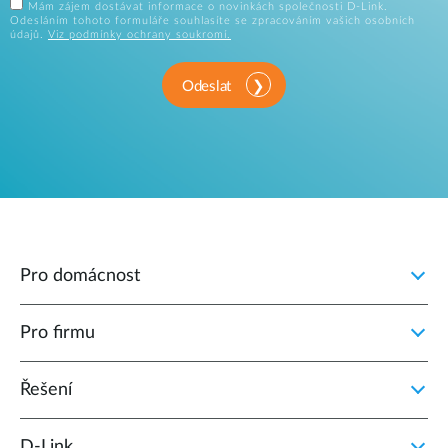
Mám zájem dostávat informace o novinkách společnosti D-Link.
Odesláním tohoto formuláře souhlasíte se zpracováním vašich osobních
údajů.
Viz podmínky ochrany soukromí.
Odeslat
Pro domácnost
Pro firmu
Řešení
D‑Link