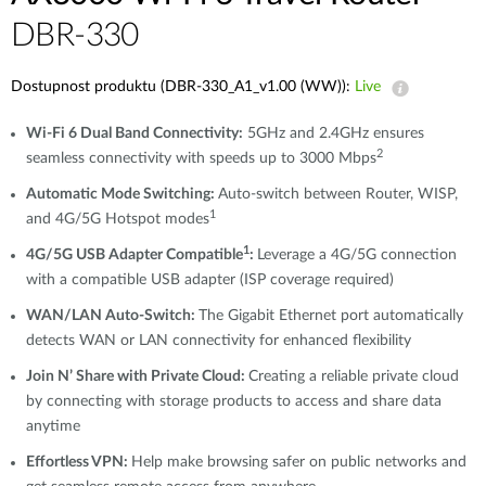
DBR-330
Dostupnost produktu (DBR-330_A1_v1.00 (WW)):
Live
Wi-Fi 6 Dual Band Connectivity:
5GHz and 2.4GHz ensures
2
seamless connectivity with speeds up to 3000 Mbps
Automatic Mode Switching:
Auto-switch between Router, WISP,
1
and 4G/5G Hotspot modes
1
4G/5G USB Adapter Compatible
:
Leverage a 4G/5G connection
with a compatible USB adapter (ISP coverage required)
WAN/LAN Auto-Switch:
The Gigabit Ethernet port automatically
detects WAN or LAN connectivity for enhanced flexibility
Join N’ Share with Private Cloud:
Creating a reliable private cloud
by connecting with storage products to access and share data
anytime
Effortless VPN:
Help make browsing safer on public networks and