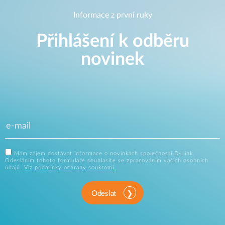
Informace z první ruky
Přihlášení k odběru
novinek
Mám zájem dostávat informace o novinkách společnosti D-Link.
Odesláním tohoto formuláře souhlasíte se zpracováním vašich osobních
údajů.
Viz podmínky ochrany soukromí.
Odeslat