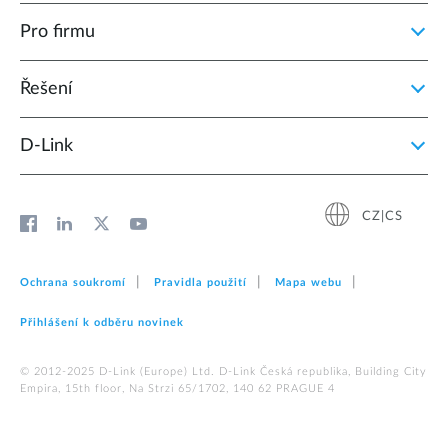
Pro firmu
Řešení
D‑Link
CZ|CS
Ochrana soukromí
Pravidla použití
Mapa webu
Přihlášení k odběru novinek
© 2012‑2025 D‑Link (Europe) Ltd. D-Link Česká republika, Building City
Empira, 15th floor, Na Strzi 65/1702, 140 62 PRAGUE 4