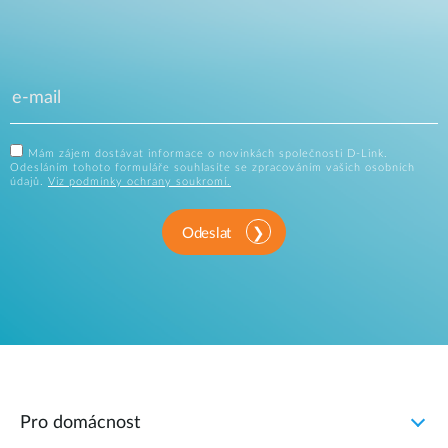
Mám zájem dostávat informace o novinkách společnosti D-Link.
Odesláním tohoto formuláře souhlasíte se zpracováním vašich osobních
údajů.
Viz podmínky ochrany soukromí.
Odeslat
Pro domácnost