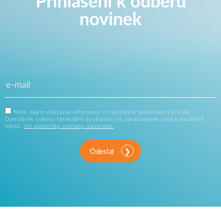
Přihlášení k odběru
novinek
Mám zájem dostávat informace o novinkách společnosti D-Link.
Odesláním tohoto formuláře souhlasíte se zpracováním vašich osobních
údajů.
Viz podmínky ochrany soukromí.
Odeslat