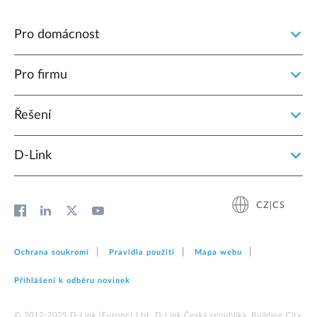
Pro domácnost
Pro firmu
Řešení
D‑Link
CZ|CS
Ochrana soukromí
Pravidla použití
Mapa webu
Přihlášení k odběru novinek
© 2012‑2025 D‑Link (Europe) Ltd. D-Link Česká republika, Building City