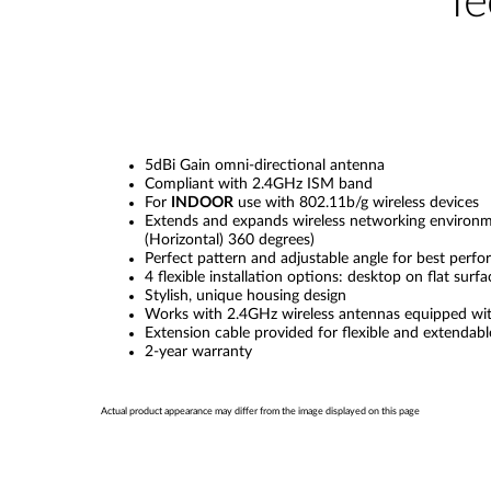
Te
5dBi Gain omni-directional antenna
Compliant with 2.4GHz ISM band
For
INDOOR
use with 802.11b/g wireless devices
Extends and expands wireless networking environm
(Horizontal) 360 degrees)
Perfect pattern and adjustable angle for best perfo
4 flexible installation options: desktop on flat su
Stylish, unique housing design
Works with 2.4GHz wireless antennas equipped wit
Extension cable provided for flexible and extenda
2-year warranty
Actual product appearance may differ from the image displayed on this page