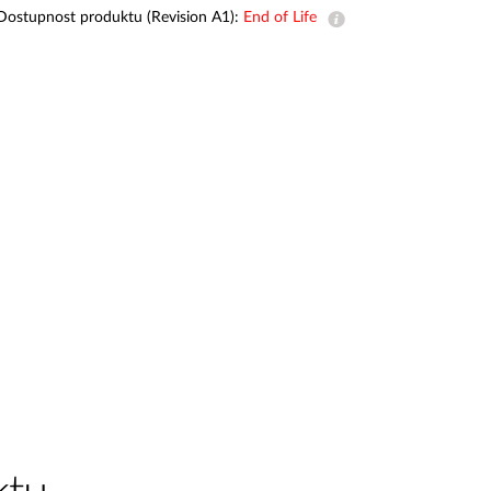
dohled
Dostupnost produktu (Revision A1):
End of Life
Automatizace
budov
Inteligentní
sloupy