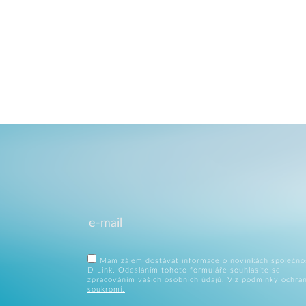
Mám zájem dostávat informace o novinkách společno
D-Link. Odesláním tohoto formuláře souhlasíte se
zpracováním vašich osobních údajů.
Viz podmínky ochra
soukromí.