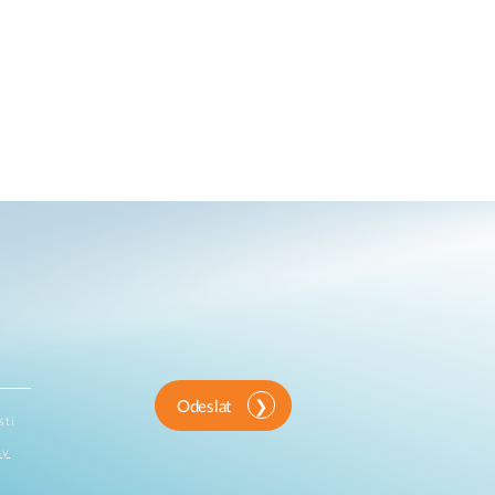
Odeslat
sti
ny