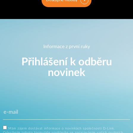
Informace z první ruky
Přihlášení k odběru
novinek
Mám zájem dostávat informace o novinkách společnosti D-Link.
Odesláním tohoto formuláře souhlasíte se zpracováním vašich osobních