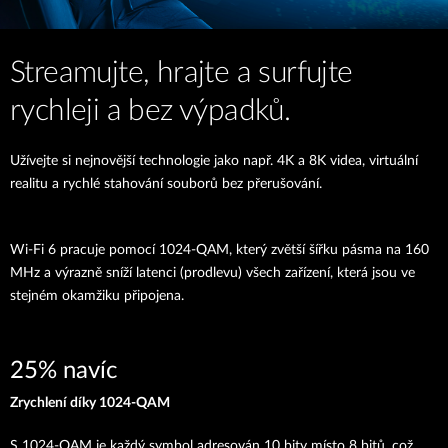
Streamujte, hrajte a surfujte
rychleji a bez výpadků.
Užívejte si nejnovější technologie jako např. 4K a 8K videa, virtuální
realitu a rychlé stahování souborů bez přerušování.
Wi-Fi 6 pracuje pomocí 1024-QAM, který zvětší šířku pásma na 160
MHz a výrazně sníží latenci (prodlevu) všech zařízení, která jsou ve
stejném okamžiku připojena.
25% navíc
Zrychlení díky 1024-QAM
S 1024-QAM je každý symbol adresován 10 bity místo 8 bitů, což