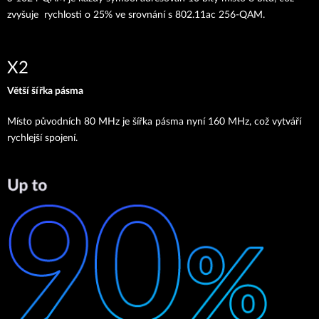
zvyšuje rychlosti o 25% ve srovnání s 802.11ac 256-QAM.
X2
Větší šířka pásma
Místo původních 80 MHz je šířka pásma nyní 160 MHz, což vytváří
rychlejší spojení.