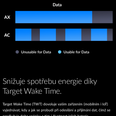
Snižuje spotřebu energie díky
Target Wake Time.
Target Wake Time (TWT) dovoluje vašim zařízením (mobilním i IoT)
vyjednávat, kdy a jak se probudí při odesílání a přijímání dat, čímž se