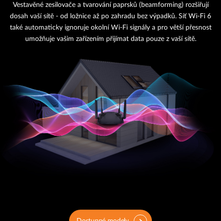
Vestavěné zesilovače a tvarování paprsků (beamforming) rozšiřují
dosah vaší sítě - od ložnice až po zahradu bez výpadků. Síť Wi-Fi 6
také automaticky ignoruje okolní Wi-Fi signály a pro větší přesnost
umožňuje vašim zařízením přijímat data pouze z vaší sítě.
Dostupné modely