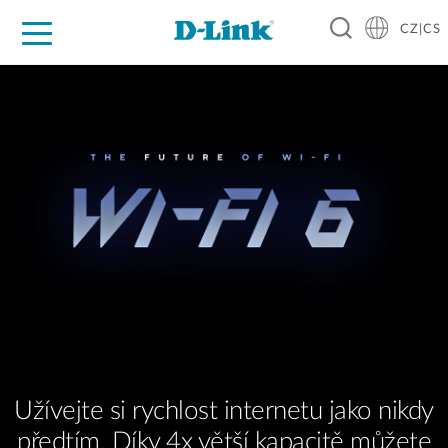
CZ|CS
Pro domácnost
Pro firmu
Pro průmysl
Kde koupit
Podpora
Zdroje
Partneři
Užívejte si rychlost internetu jako nikdy
předtím. Díky 4x větší kapacitě můžete