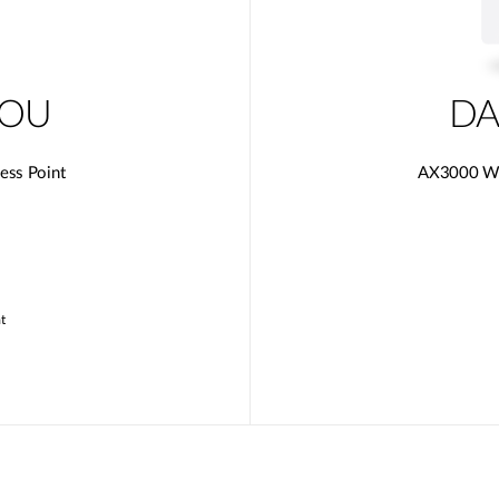
0OU
DA
ess Point
AX3000 Wi-
t