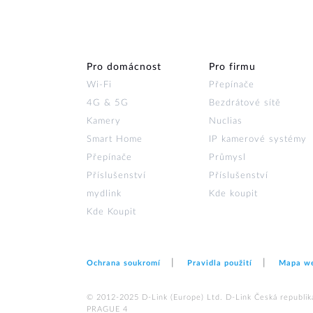
Pro domácnost
Pro firmu
Wi‑Fi
Přepínače
4G & 5G
Bezdrátové sítě
Kamery
Nuclias
Smart Home
IP kamerové systémy
Přepínače
Průmysl
Příslušenství
Příslušenství
mydlink
Kde koupit
Kde Koupit
Ochrana soukromí
Pravidla použití
Mapa w
© 2012‑2025 D‑Link (Europe) Ltd. D-Link Česká republika,
PRAGUE 4