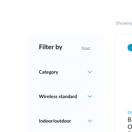
Showing
Filter by
Reset
Category
Wireless standard
D
B
Indoor/outdoor
O