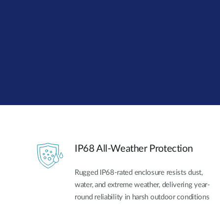
Jednoduché
inteligentní
přepínače
Nespravované
přepínače
PoE
přepínače
Příslušenství
Správa
Kde koupit
Mediální
Cloudová
konvertory
správa sítě
IP68 All-Weather Protection
Aktivní
Síťové
opticka
kontroléry
Rugged IP68-rated enclosure resists dust,
DAC kabely
water, and extreme weather, delivering year-
PoE
round reliability in harsh outdoor conditions
adaptéry