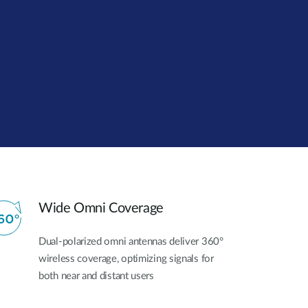
dohled
Automatizace
budov
Inteligentní
sloupy
Wide Omni Coverage
Dual-polarized omni antennas deliver 360°
wireless coverage, optimizing signals for
both near and distant users