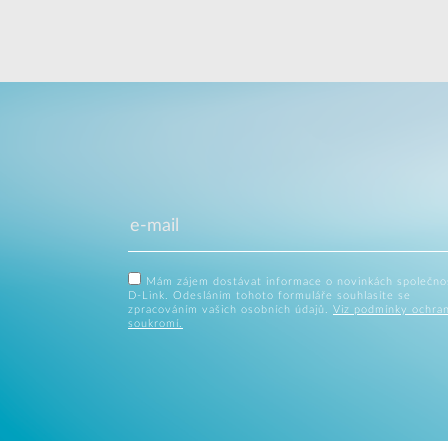
Mám zájem dostávat informace o novinkách společno
D-Link. Odesláním tohoto formuláře souhlasíte se
zpracováním vašich osobních údajů.
Viz podmínky ochra
soukromí.