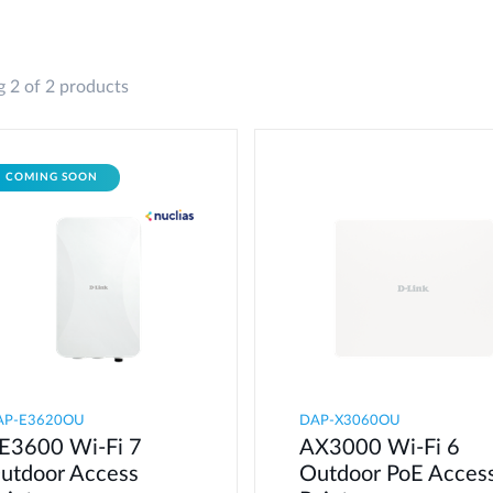
 2 of 2 products
COMING SOON
AP-E3620OU
DAP-X3060OU
E3600 Wi-Fi 7
AX3000 Wi-Fi 6
utdoor Access
Outdoor PoE Acces