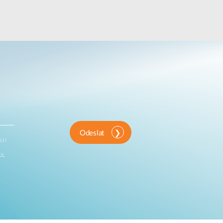
Odeslat
sti
ny