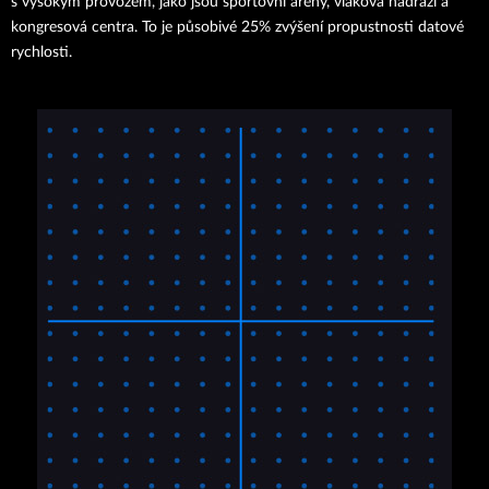
s vysokým provozem, jako jsou sportovní arény, vlaková nádraží a
kongresová centra. To je působivé 25% zvýšení propustnosti datové
rychlosti.