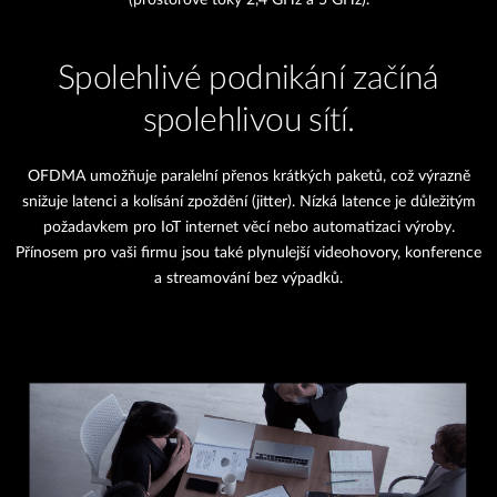
(prostorové toky 2,4 GHz a 5 GHz).
Spolehlivé podnikání začíná
spolehlivou sítí.
OFDMA umožňuje paralelní přenos krátkých paketů, což výrazně
snižuje latenci a kolísání zpoždění (jitter). Nízká latence je důležitým
požadavkem pro IoT internet věcí nebo automatizaci výroby.
Přínosem pro vaši firmu jsou také plynulejší videohovory, konference
a streamování bez výpadků.