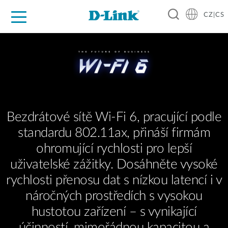
CZ|CS
Pro domácnost
Pro firmu
Pro průmysl
Kde koupit
Podpora
Zdroje
Partneři
Bezdrátové sítě Wi-Fi 6, pracující podle
standardu 802.11ax, přináší firmám
ohromující rychlosti pro lepší
uživatelské zážitky. Dosáhněte vysoké
rychlosti přenosu dat s nízkou latencí i v
náročných prostředích s vysokou
hustotou zařízení – s vynikající
účinností, mimořádnou kapacitou a