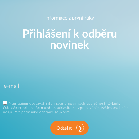
Informace z první ruky
Přihlášení k odběru
novinek
Mám zájem dostávat informace o novinkách společnosti D-Link.
Odesláním tohoto formuláře souhlasíte se zpracováním vašich osobních
údajů.
Viz podmínky ochrany soukromí.
Odeslat