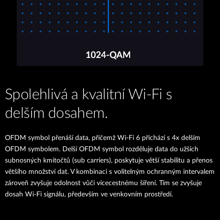
Spolehlivá a kvalitní Wi‑Fi s
delším dosahem.
OFDM symbol přenáší data, přičemž Wi-Fi 6 přichází s 4x delším
OFDM symbolem. Delší OFDM symbol rozděluje data do užších
subnosných kmitočtů (sub carriers), poskytuje větší stabilitu a přenos
většího množství dat. V kombinaci s volitelným ochranným intervalem
zároveň zvyšuje odolnost vůči vícecestnému šíření. Tím se zvyšuje
dosah Wi-Fi signálu, především ve venkovním prostředí.