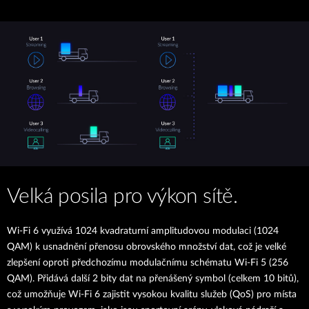
Velká posila pro výkon sítě.
Wi-Fi 6 využívá 1024 kvadraturní amplitudovou modulaci (1024
QAM) k usnadnění přenosu obrovského množství dat, což je velké
zlepšení oproti předchozímu modulačnímu schématu Wi-Fi 5 (256
QAM). Přidává další 2 bity dat na přenášený symbol (celkem 10 bitů),
což umožňuje Wi-Fi 6 zajistit vysokou kvalitu služeb (QoS) pro místa