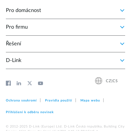
Pro domácnost
Pro firmu
Řešení
D‑Link
CZ|CS
Ochrana soukromí
Pravidla použití
Mapa webu
Přihlášení k odběru novinek
© 2012‑2025 D‑Link (Europe) Ltd. D-Link Česká republika, Building City