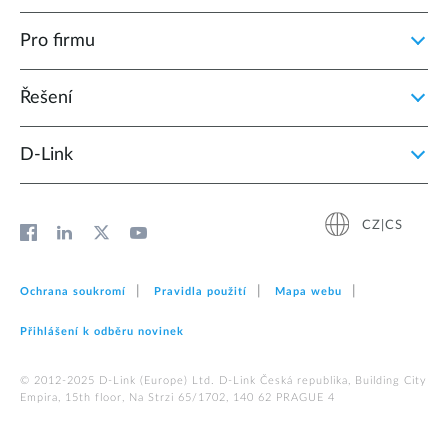
Pro firmu
Řešení
D‑Link
CZ|CS
Ochrana soukromí
Pravidla použití
Mapa webu
Přihlášení k odběru novinek
© 2012‑2025 D‑Link (Europe) Ltd. D-Link Česká republika, Building City
Empira, 15th floor, Na Strzi 65/1702, 140 62 PRAGUE 4