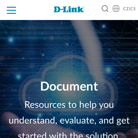
CZ|CS
Pro domácnost
Pro firmu
Pro průmysl
Kde koupit
Podpora
Zdroje
Partneři
Document
Resources to help you
understand, evaluate, and get
started with the solution.