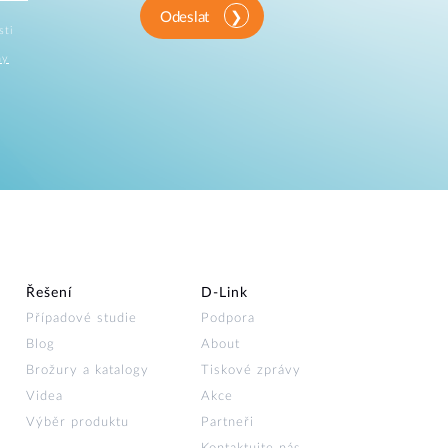
Odeslat
sti
ny
Řešení
D‑Link
Případové studie
Podpora
Blog
About
Brožury a katalogy
Tiskové zprávy
Videa
Akce
Výběr produktu
Partneři