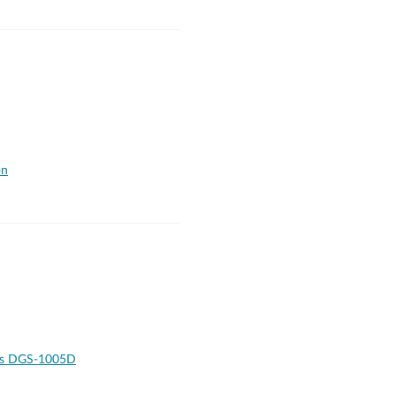
on
ons DGS-1005D