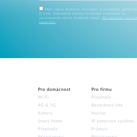
Mám zájem dostávat informace o novinkách společno
D-Link. Odesláním tohoto formuláře souhlasíte se
zpracováním vašich osobních údajů.
Viz podmínky ochra
soukromí.
Pro domácnost
Pro firmu
Wi‑Fi
Přepínače
4G & 5G
Bezdrátové sítě
Kamery
Nuclias
Smart Home
IP kamerové systémy
Přepínače
Průmysl