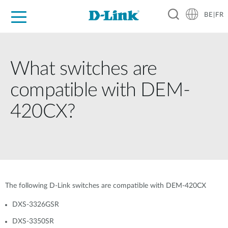
BE|FR
Grand Public
Entreprises
Industrie
Support
Ressources
Partenaires
What switches are
compatible with DEM-
420CX?
The following D-Link switches are compatible with DEM-420CX
DXS-3326GSR
DXS-3350SR