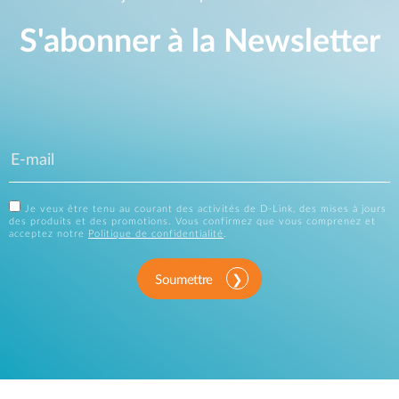
S'abonner à la Newsletter
Je veux être tenu au courant des activités de D-Link, des mises à jours
des produits et des promotions. Vous confirmez que vous comprenez et
acceptez notre
Politique de confidentialité
.
Soumettre