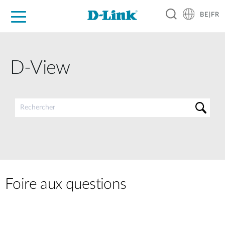
BE|FR
Grand Public
Entreprises
Industrie
Support
Ressources
Partenaires
D-View
Foire aux questions