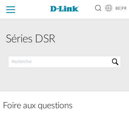
BE|FR
Grand Public
Entreprises
Industrie
Support
Ressources
Partenaires
Séries DSR
Foire aux questions