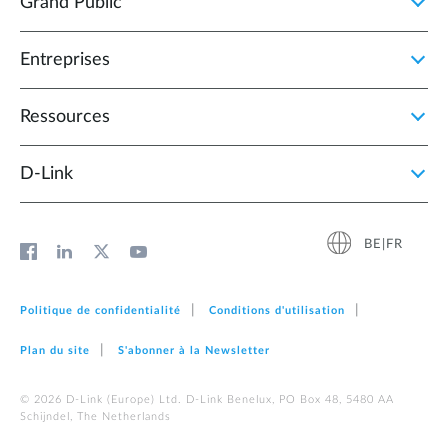
Grand Public
Entreprises
Ressources
D‑Link
BE|FR
Politique de confidentialité
Conditions d'utilisation
Plan du site
S'abonner à la Newsletter
© 2026 D‑Link (Europe) Ltd. D-Link Benelux, PO Box 48, 5480 AA
Schijndel, The Netherlands