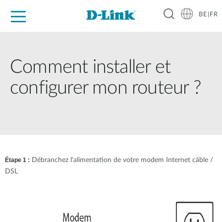
BE|FR
Grand Public
Entreprises
Industrie
Support
Ressources
Partenaires
Comment installer et
configurer mon routeur ?
Étape 1 :
Débranchez l'alimentation de votre modem Internet câble /
DSL