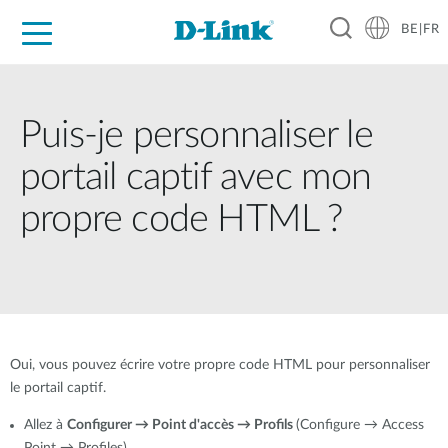
BE|FR
Grand Public
Entreprises
Industrie
Support
Ressources
Partenaires
Puis-je personnaliser le
portail captif avec mon
propre code HTML ?
Oui, vous pouvez écrire votre propre code HTML pour personnaliser
le portail captif.
Allez à
Configurer → Point d'accès → Profils
(Configure → Access