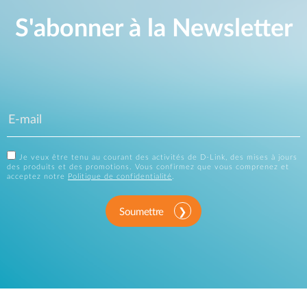
S'abonner à la Newsletter
Je veux être tenu au courant des activités de D-Link, des mises à jours
des produits et des promotions. Vous confirmez que vous comprenez et
acceptez notre
Politique de confidentialité
.
Soumettre