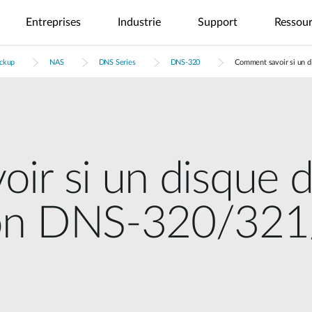
Entreprises
Industrie
Support
Ressou
ackup
NAS
DNS Series
DNS-320
Comment savoir si un 
ce
4G/5G mobile
Tech Alerts
Etudes de cas
Nuclias
Nuclias
Nuclias
Nuclias
Nuclias
Caméras
FAQs
Vidéos
Nuclias
SOHO
Industrie
Connect
M2M
Hyper
Surveillance
P
ODU/IDU
Caméra IP intérieure
Accès
Réseau
Réseau
Extension
Réseau
Surveillance
Routeurs 4G/5G
Caméra IP extérieure
Internet
monosite
mono-site
WAN
multi-site
locale facile
Portail de Support
urs
sécurisé
à déployer
Wi-Fi Mobile 4G/5G
App mydlink
Réseau de
Réseau
Accès à
Réseau du
Sécurité
distribution
d’agrégation
distance
cœur à la
Surveillance
r si un disque d
Adaptateur USB 4G/5G
vidéo
à la
périphérie
centralisée
Réseau haut
Surveillance
intégrée
périphérie
mono-site
débit
Visibilité
IIoT &
Guest Wi-Fi
Gestion des
unifiée sur
Surveillance
on DNS-320/321
Réseau PoE
Télémétrie
accès basée
les réseaux
unifiée
sur l’identité
multi-site
Système
Où acheter
embarqué