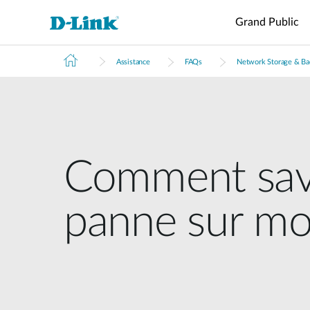
Grand Public
Assistance
FAQs
Network Storage & B
Switches
4G/5G
Wireless
Switch
Wi-Fi
Support
Brochures and Guides
Routers
Accessoires
Surveillan
Gestion
M2M
industriel
Cloud
DECS
Switches
Points
Routeur
Routeurs
Caméras I
Micro Data
Routeurs
d'accès
Switches
VPN
Transceiveurs
Répéteur
Center
M2M
professionnels
non
Fibre
Gestion
Besoin d'aide ?
Enregistre
administrables
Cloud D-
Adaptateur
Switches
Routeurs
Points
vidéo
ECS
cœur de
M2M PoE
d'accés
L2+
Convertisseurs
Comment savoi
réseau
SMART
Managed
de média
Routeurs
Switch
Switches
M2M Wi-Fi
agrégation
Switches
panne sur m
Passerelle
administrables
Smart
IIoT 4G/5G
Réseau filaire
Switches
IIoT
empilables
Passerelle
Switches non administables
Smart
de transit
Switches
4G/5G
USB Adapters
standards
Switches