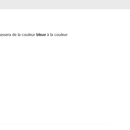
Surveillance
urbaine
Automatisation
des
bâtiments
assera de la couleur
bleue
à la couleur
Mât
intelligent