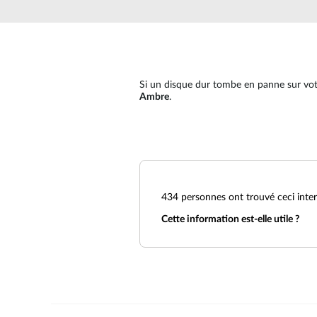
Easy Smart
Switches
non
administrables
Switches
Si un disque dur tombe en panne sur vo
PoE
Ambre
.
Accessories
Management
Où acheter
Gestion
Convertisseurs
Cloud
de média
Nuclias
434
personnes ont trouvé ceci inter
Unity
Fibres
Cette information est-elle utile ?
actives
Contrôleurs
matériel
Câbles
Nuclias
Direct
Connect
Attach
Adaptateurs
PoE