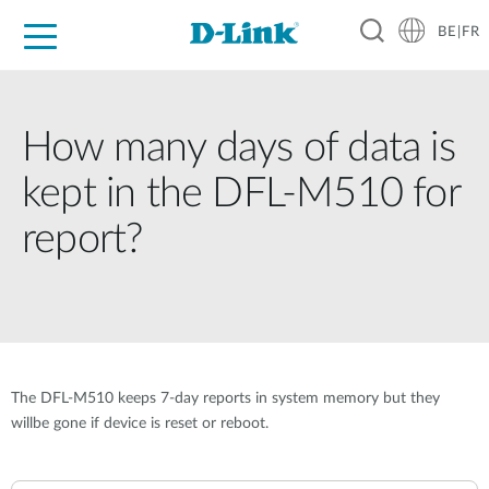
BE|FR
Grand Public
Entreprises
Industrie
Support
Ressources
Partenaires
How many days of data is
kept in the DFL-M510 for
report?
The DFL-M510 keeps 7-day reports in system memory but they
willbe gone if device is reset or reboot.