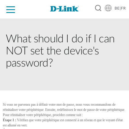
BE|FR
Grand Public
Entreprises
Industrie
Support
Ressources
Partenaires
What should I do if I can
NOT set the device's
password?
Si vous ne parvenez pas à définir votre mot de passe, nous vous recommandons de
réinitialiser votre périphérique. Ensuite, redéfinissez le mot de passe de votre périphérique.
Pour réinitialiser votre périphérique, procédez comme suit :
Étape 1 :
Vérifiez que votre périphérique est connecté à un réseau et que le voyant d'état
est allumé en vert.