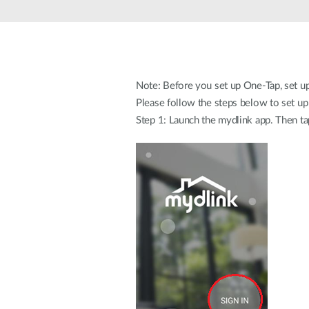
Easy Smart
Switches
non
administrables
Switches
PoE
Note: Before you set up One-Tap, set up 
Please follow the steps below to set u
Step 1: Launch the mydlink app. Then tap
Accessories
Management
Où acheter
Gestion
Convertisseurs
Cloud
de média
Nuclias
Unity
Fibres
actives
Contrôleurs
matériel
Câbles
Nuclias
Direct
Connect
Attach
Adaptateurs
PoE