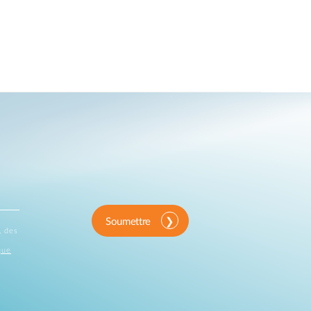
Soumettre
, des
que