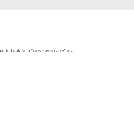
Surveillance
urbaine
Automatisation
des
bâtiments
Mât
intelligent
ot fit.Look for a "cross-over cable" in a