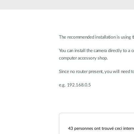
Easy Smart
Switches
non
administrables
Switches
PoE
The recommended installation is using 
You can install the camera directly to a 
Accessories
Management
Où acheter
computer accessory shop.
Gestion
Since no router present, you will need t
Convertisseurs
Cloud
de média
Nuclias
e.g. 192.168.0.5
Unity
Fibres
actives
Contrôleurs
matériel
Câbles
Nuclias
Direct
Connect
Attach
Adaptateurs
PoE
43
personnes ont trouvé ceci interr