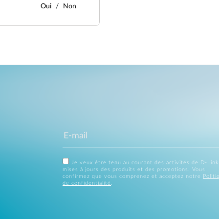
Oui
Non
Je veux être tenu au courant des activités de D-Link
mises à jours des produits et des promotions. Vous
confirmez que vous comprenez et acceptez notre
Politi
de confidentialité
.