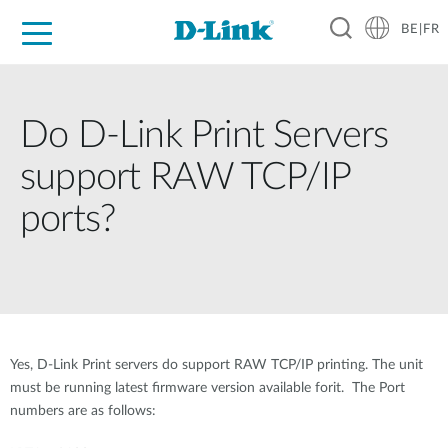
BE|FR
Grand Public
Entreprises
Industrie
Support
Ressources
Partenaires
Do D-Link Print Servers
support RAW TCP/IP
ports?
Yes, D-Link Print servers do support RAW TCP/IP printing. The unit
must be running latest firmware version available forit. The Port
numbers are as follows: