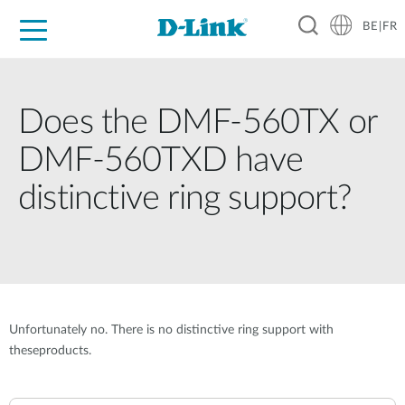
BE|FR
Grand Public
Entreprises
Industrie
Support
Ressources
Partenaires
Does the DMF-560TX or
DMF-560TXD have
distinctive ring support?
Unfortunately no. There is no distinctive ring support with
theseproducts.