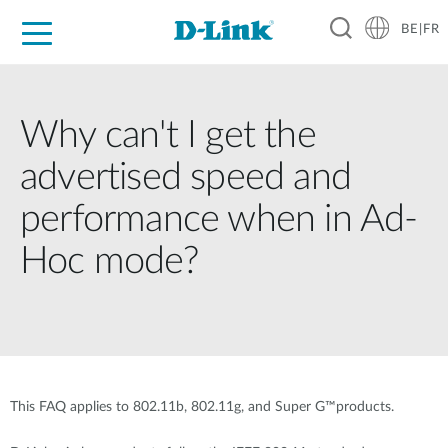
BE|FR
Grand Public
Entreprises
Industrie
Support
Ressources
Partenaires
Why can't I get the
advertised speed and
performance when in Ad-
Hoc mode?
This FAQ applies to 802.11b, 802.11g, and Super G™products.