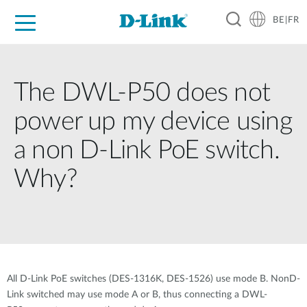
BE|FR
Grand Public
Entreprises
Industrie
Support
Ressources
Partenaires
The DWL-P50 does not
power up my device using
a non D-Link PoE switch.
Why?
All D-Link PoE switches (DES-1316K, DES-1526) use mode B. NonD-
Link switched may use mode A or B, thus connecting a DWL-