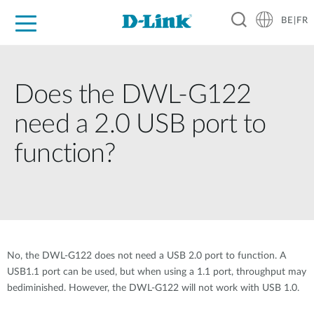
BE|FR
Grand Public
Entreprises
Industrie
Support
Ressources
Partenaires
Does the DWL-G122
need a 2.0 USB port to
function?
No, the DWL-G122 does not need a USB 2.0 port to function. A
USB1.1 port can be used, but when using a 1.1 port, throughput may
bediminished. However, the DWL-G122 will not work with USB 1.0.